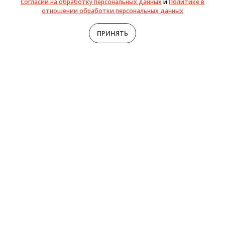
Согласии на обработку персональных данных
и
Политике в
отношении обработки персональных данных
EXPRESSO
ПРИНЯТЬ
Подробнее
Добро пожаловать
в наш салон!
Салоны "Хорошо" становятся фан-клубом для своих
клиенток, т. к. число почитателей представительной
стильной одежды постоянно растет.
Выбор одежды разнообразен: платья, костюмы, блузы,