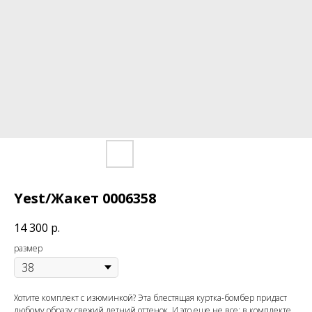
Yest/Жакет 0006358
14 300
р.
размер
Хотите комплект с изюминкой? Эта блестящая куртка-бомбер придаст
любому образу свежий летний оттенок. И это еще не все: в комплекте