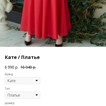
Кате / Платье
6 990
р.
16 040
р.
Брэнд
Тип
размер