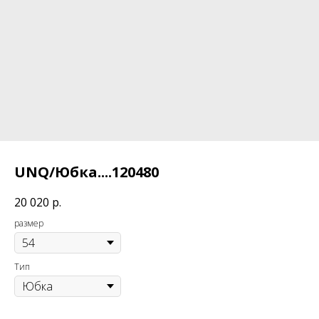
UNQ/Юбка....120480
20 020
р.
размер
Тип