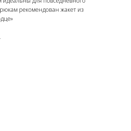
м идеальны для повседневного
 брюкам рекомендован жакет из
рдце»
.