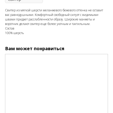
Свитер из мягкой шерсти меланжевого бежевого оттенка не оставит
вас равнодушными. Комфортный свободный силуэт с видимыми
швами придает расслабленности образу. Широкие манжеты и
воротник делают свитер еще более уютным и тактильным.
Состав
100% шерсть
Вам может понравиться