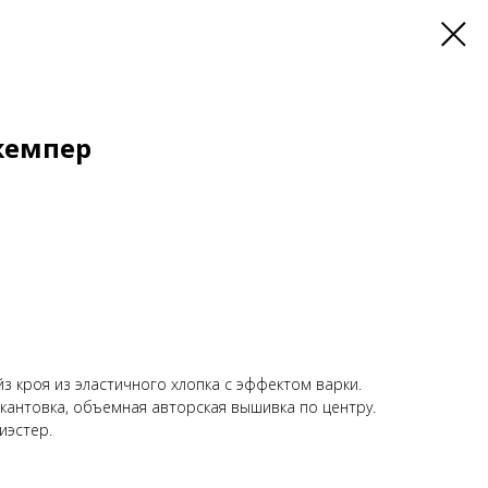
Джемпер
з кроя из эластичного хлопка с эффектом варки.
окантовка, объемная авторская вышивка по центру.
иэстер.