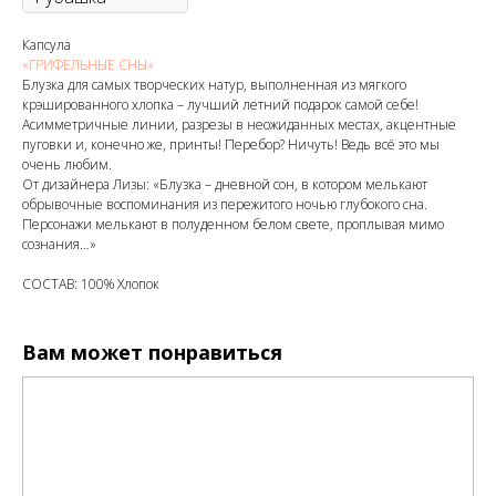
Капcула
«ГРИФЕЛЬНЫЕ СНЫ»
Блузка для самых творческих натур, выполненная из мягкого
крэшированного хлопка – лучший летний подарок самой себе!
Асимметричные линии, разрезы в неожиданных местах, акцентные
пуговки и, конечно же, принты! Перебор? Ничуть! Ведь всё это мы
очень любим.
От дизайнера Лизы: «Блузка – дневной сон, в котором мелькают
обрывочные воспоминания из пережитого ночью глубокого сна.
Персонажи мелькают в полуденном белом свете, проплывая мимо
сознания…»
СОСТАВ: 100% Хлопок
Вам может понравиться