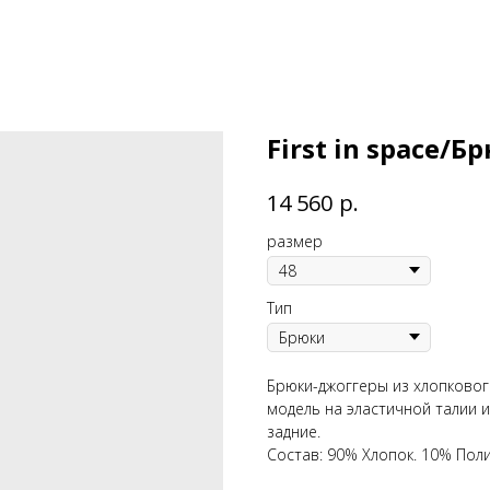
First in space/Б
р.
14 560
размер
Тип
Брюки-джоггеры из хлопковог
модель на эластичной талии 
задние.
Состав: 90% Хлопок. 10% Поли