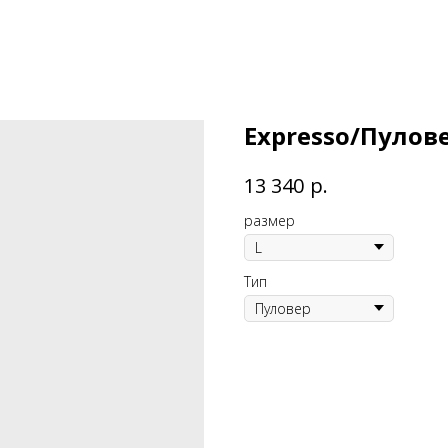
Expresso/Пулове
р.
13 340
размер
Тип