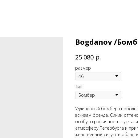
Bogdanov /Бомбе
р.
25 080
размер
Тип
Удлинённый бомбер свободног
эскизам бренда. Синий оттен
особую графичность – детал
атмосферу Петербурга и пригл
женственный силуэт в области