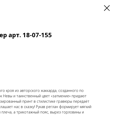
р арт. 18-07-155
о кроя из авторского жаккарда, созданного по
ок Невы и таинственный цвет «затмение» придают
изированный принт в стилистике гравюры передаёт
ашает нас в сказку! Рукав реглан формирует мягкий
 плеча, а трикотажный пояс, вырез горловины и