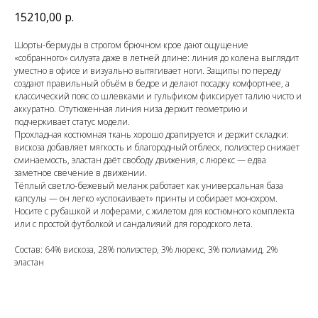
15210,00
р.
Шорты-бермуды в строгом брючном крое дают ощущение
«собранного» силуэта даже в летней длине: линия до колена выглядит
уместно в офисе и визуально вытягивает ноги. Защипы по переду
создают правильный объём в бедре и делают посадку комфортнее, а
классический пояс со шлевками и гульфиком фиксирует талию чисто и
аккуратно. Отутюженная линия низа держит геометрию и
подчеркивает статус модели.
Прохладная костюмная ткань хорошо драпируется и держит складки:
вискоза добавляет мягкость и благородный отблеск, полиэстер снижает
сминаемость, эластан даёт свободу движения, с люрекс — едва
заметное свечение в движении.
Тёплый светло-бежевый меланж работает как универсальная база
капсулы — он легко «успокаивает» принты и собирает монохром.
Носите с рубашкой и лоферами, с жилетом для костюмного комплекта
или с простой футболкой и сандалияий для городского лета.
Состав: 64% вискоза, 28% полиэстер, 3% люрекс, 3% полиамид, 2%
эластан