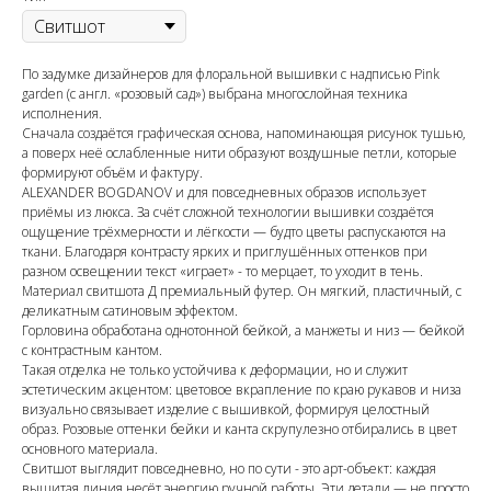
По задумке дизайнеров для флоральной вышивки с надписью Pink
garden (с англ. «розовый сад») выбрана многослойная техника
исполнения.
Сначала создаётся графическая основа, напоминающая рисунок тушью,
а поверх неё ослабленные нити образуют воздушные петли, которые
формируют объём и фактуру.
ALEXANDER BOGDANOV и для повседневных образов использует
приёмы из люкса. За счёт сложной технологии вышивки создаётся
ощущение трёхмерности и лёгкости — будто цветы распускаются на
ткани. Благодаря контрасту ярких и приглушённых оттенков при
разном освещении текст «играет» - то мерцает, то уходит в тень.
Материал свитшота Д премиальный футер. Он мягкий, пластичный, с
деликатным сатиновым эффектом.
Горловина обработана однотонной бейкой, а манжеты и низ — бейкой
с контрастным кантом.
Такая отделка не только устойчива к деформации, но и служит
эстетическим акцентом: цветовое вкрапление по краю рукавов и низа
визуально связывает изделие с вышивкой, формируя целостный
образ. Розовые оттенки бейки и канта скрупулезно отбирались в цвет
основного материала.
Свитшот выглядит повседневно, но по сути - это арт-объект: каждая
вышитая линия несёт энергию ручной работы. Эти детали — не просто