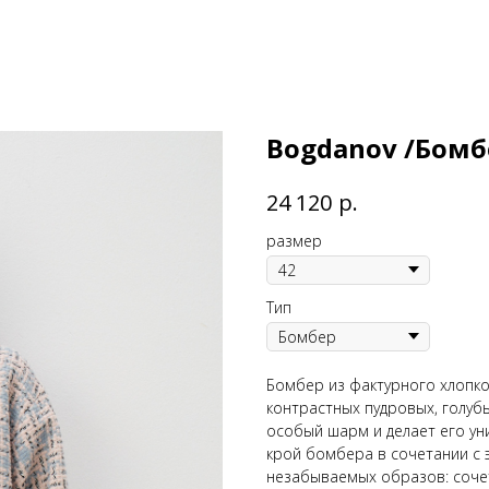
Bogdanov /Бомб
р.
24 120
размер
Тип
Бомбер из фактурного хлопк
контрастных пудровых, голуб
особый шарм и делает его ун
крой бомбера в сочетании с 
незабываемых образов: сочет