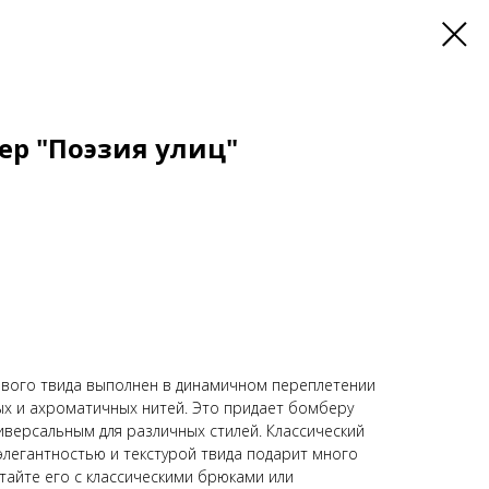
ер "Поэзия улиц"
ового твида выполнен в динамичном переплетении
ых и ахроматичных нитей. Это придает бомберу
иверсальным для различных стилей. Классический
элегантностью и текстурой твида подарит много
айте его с классическими брюками или