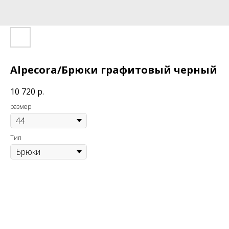
Alpecora/Брюки графитовый черный
10 720
р.
размер
Тип